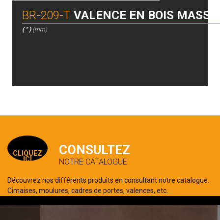
BR-209-T
VALENCE EN BOIS MASSI
( " )
(mm)
CONSULTEZ
CLIQUEZ
ICI
NOTRE CATALOGUE
Découvrez nos différents produits en consultant notre catalogue.
Cimaises, moulures, cadres de portes, valences, etc.