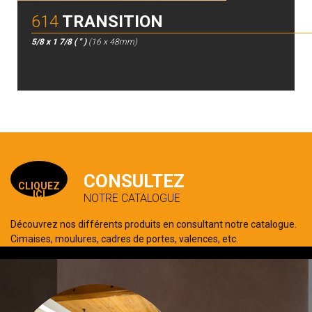
614
TRANSITION
5/8 x 1 7/8 ( " )
(16 x 48mm)
CONSULTEZ
CLIQUEZ
ICI
NOTRE CATALOGUE
Découvrez nos différents produits en consultant notre catalogue.
Cimaises, moulures, cadres de portes, valences, etc.