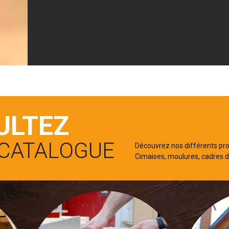
ULTEZ
CATALOGUE
Découvrez nos différents pro
Cimaises, moulures, cadres de