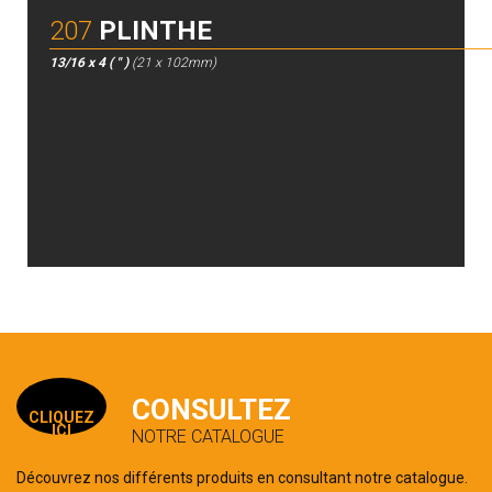
207
PLINTHE
13/16 x 4 ( " )
(21 x 102mm)
CONSULTEZ
CLIQUEZ
ICI
NOTRE CATALOGUE
Découvrez nos différents produits en consultant notre catalogue.