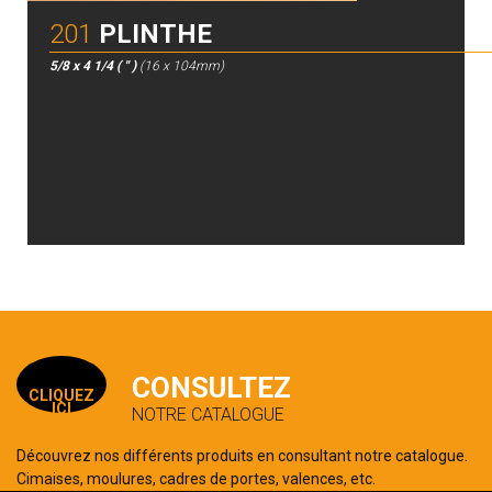
201
PLINTHE
5/8 x 4 1/4 ( " )
(16 x 104mm)
CONSULTEZ
CLIQUEZ
ICI
NOTRE CATALOGUE
Découvrez nos différents produits en consultant notre catalogue.
Cimaises, moulures, cadres de portes, valences, etc.