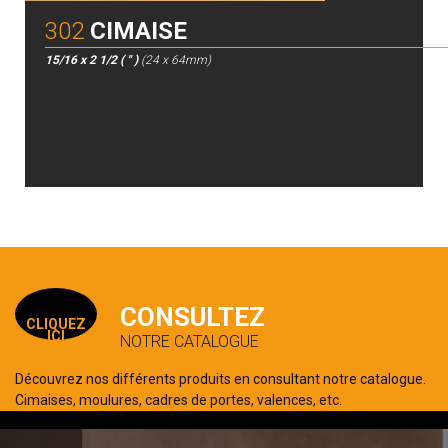
302
CIMAISE
15/16 x 2 1/2 ( " )
(24 x 64mm)
CONSULTEZ
CLIQUEZ
ICI
NOTRE CATALOGUE
Découvrez nos différents produits en consultant notre catalogue.
Cimaises, moulures, cadres de portes, valences, etc.